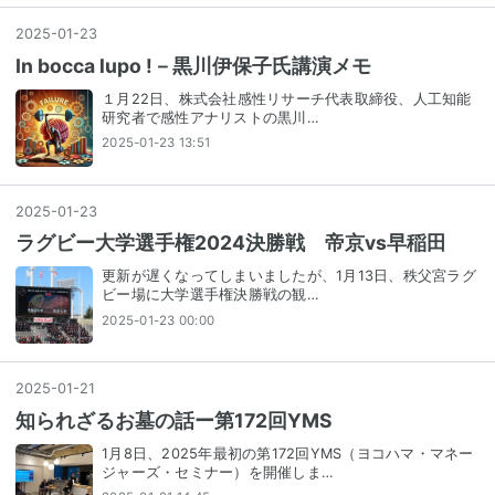
2025
-
01
-
23
In bocca lupo !－黒川伊保子氏講演メモ
１月22日、株式会社感性リサーチ代表取締役、人工知能
研究者で感性アナリストの黒川…
2025-01-23 13:51
2025
-
01
-
23
ラグビー大学選手権2024決勝戦 帝京vs早稲田
更新が遅くなってしまいましたが、1月13日、秩父宮ラグ
ビー場に大学選手権決勝戦の観…
2025-01-23 00:00
2025
-
01
-
21
知られざるお墓の話ー第172回YMS
1月8日、2025年最初の第172回YMS（ヨコハマ・マネー
ジャーズ・セミナー）を開催しま…