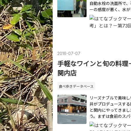
自動水栓の洗面所で、
ーの感度が悪く、水が
2016
-
07
-
07
手軽なワインと旬の料理－Le B
関内店
食べ歩きデータベース
リーズナブルで美味し
井がプロデュースするLe
と関内にやってきまし
う。まずは食前のスパ