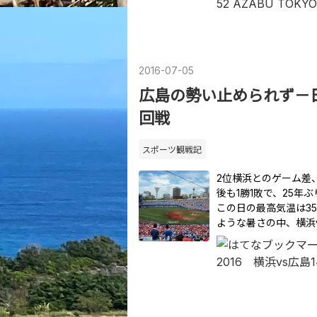
2016
-
07
-
05
広島の勢い止められず－日
回戦
スポーツ観戦記
2位横浜とのゲーム差、
後も1勝1敗で、25
この日の最高気温は3
ような暑さの中、横浜