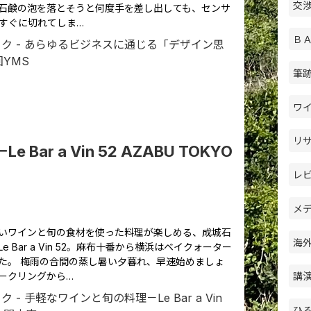
交渉
石鹸の泡を落とそうと何度手を差し出しても、センサ
すぐに切れてしま…
ＢＡ
筆跡
ワイ
リサ
ar a Vin 52 AZABU TOKYO
レビ
メデ
いワインと旬の食材を使った料理が楽しめる、成城石
海外
 Bar a Vin 52。麻布十番から横浜はベイクォーター
た。 梅雨の合間の蒸し暑い夕暮れ、早速始めましょ
ークリングから…
講演
ひ