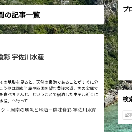
プ
ヶ月間の記事一覧
食彩 宇佐川水産
その地形を見ると、天然の良港であることがすぐに分
こう側は国東半島や四国を望む豊後水道、魚の宝庫で
を食べませんと、ということで宿泊したホテル近くに
検
水産」へ行って…