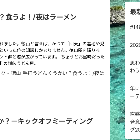
最
？食うよ！/夜はラーメン
#1
れました。徳山と言えば、かつて「回天」の基地や児
20
といった位の知識しかありません。徳山駅を降りる
ント群と港が広がっています。 ちょうどお昼時だった
思わ
判の讃岐うどん屋…
わう
年に
ーテ
直感
か？－キックオフミーティング
合意
グ2