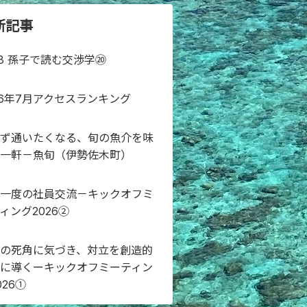
新記事
48 孫子で読む交渉学⑳
26年7月アクセスランキング
ず通いたくなる、旬の魚介を味
一軒－魚旬（伊勢佐木町）
一度の社員交流－キックオフミ
ィング2026②
の死角に気づき、対立を創造的
に導くーキックオフミーティン
026①