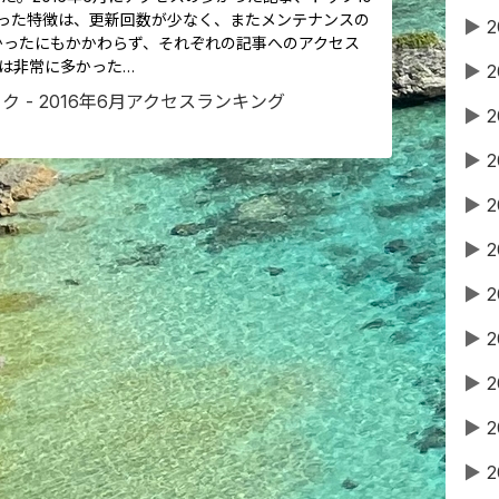
立った特徴は、更新回数が少なく、またメンテナンスの
▶
2
かったにもかかわらず、それぞれの記事へのアクセス
は非常に多かった…
▶
2
▶
2
▶
2
▶
2
▶
2
▶
2
▶
2
▶
2
▶
2
▶
2