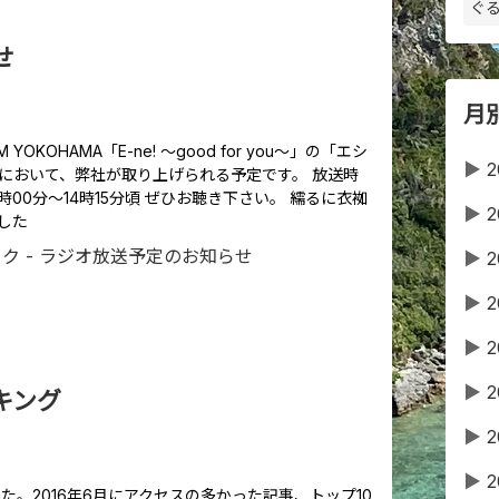
ぐる
せ
月
OKOHAMA「E-ne! ～good for you～」の「エシ
▶
2
において、弊社が取り上げられる予定です。 放送時
時00分～14時15分頃 ぜひお聴き下さい。 繻るに衣袽
▶
2
した
▶
2
▶
2
▶
2
▶
2
キング
▶
2
▶
2
した。2016年6月にアクセスの多かった記事、トップ10