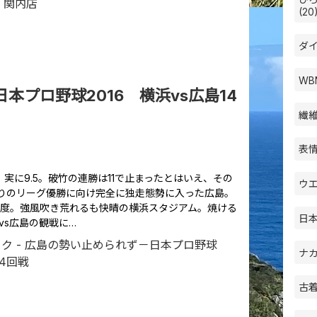
(20
ダイ
WB
本プロ野球2016 横浜vs広島14
繊維
表情
実に9.5。破竹の連勝は11で止まったとはいえ、その
ウエ
年ぶりのリーグ優勝に向け完全に独走態勢に入った広島。
5度。強風吹き荒れるも快晴の横浜スタジアム。焼ける
日本
vs広島の観戦に…
ナカ
古着