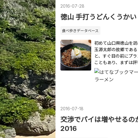
2016
-
07
-
28
徳山 手打うどんくうかい
食べ歩きデータベース
初めて山口県徳山を訪
玉源太郎の故郷である
と、すぐ目の前にプラ
こともあり、まずは評
2016
-
07
-
18
交渉でパイは増やせるの
2016