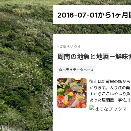
2016-07-01から1
2016
-
07
-
29
周南の地魚と地酒－鮮味
食べ歩きデータベース
徳山は新幹線の駅から
かります。入り江の向
すからここはやはり魚
あった居酒屋「宇佐川