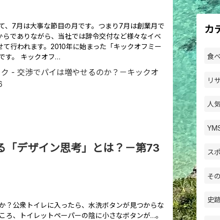
て、7月は大事な節目の月です。つまり7月は創業月で
カ
からでありながら、当社では辞令交付など様々なイベ
せて行われます。2010年に始まった「キックオフミー
食べ
です。 キックオフ…
リサ
人気
YM
る「デザイン思考」とは？－第73
スポ
その
史跡
か？公衆トイレに入ったら、水洗ボタンが見つからな
ころ、トイレットペーパーの陰に小さなボタンが…。