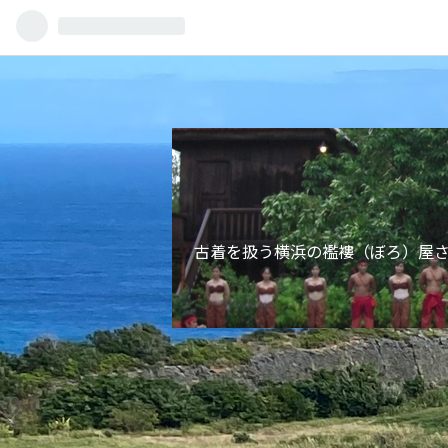
古着を扱う横浜の襤褸（ぼろ）屋