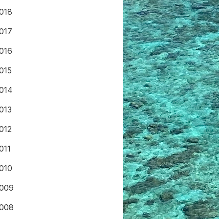
018
017
016
015
014
013
012
011
010
009
008