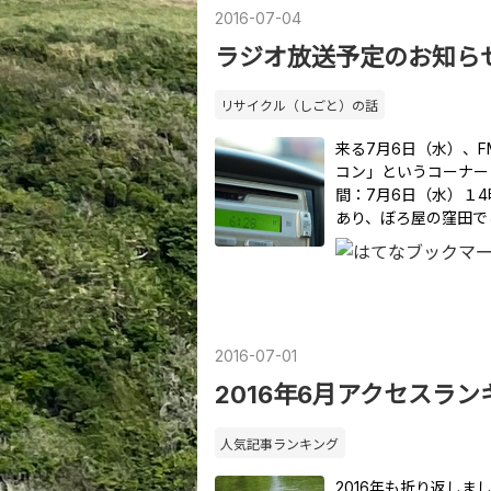
2016
-
07
-
04
ラジオ放送予定のお知ら
リサイクル（しごと）の話
来る7月6日（水）、FM Y
コン」というコーナー
間：7月6日（水）１4
あり、ぼろ屋の窪田で
2016
-
07
-
01
2016年6月アクセスラン
人気記事ランキング
2016年も折り返しま